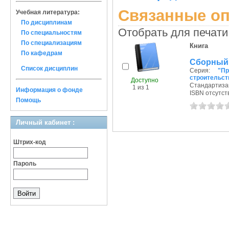
Связанные оп
Учебная литература:
По дисциплинам
Отобрать для печати
По специальностям
По специализациям
Книга
По кафедрам
Сборный 
Список дисциплин
Серия:
"П
строительст
Доступно
Стандартизац
1 из 1
Информация о фонде
ISBN отсутст
Помощь
Личный кабинет :
Штрих-код
Пароль