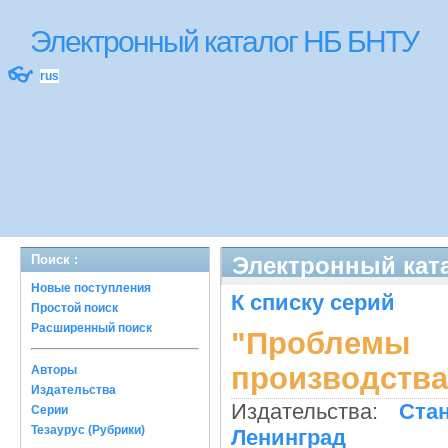
Электронный каталог НБ БНТУ
👓
rus
Поиск :
Электронный ката
Новые поступления
К списку серий
Простой поиск
Расширенный поиск
"Проблемы 
производства
Авторы
Издательства
Издательства:
Ста
Серии
Тезаурус (Рубрики)
Ленинград