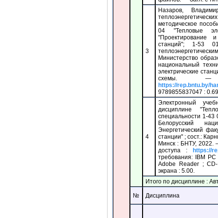
Назаров, Владими
теплоэнергетическ
методическое пособ
04 "Тепловые эл
"Проектирование и
станций"; 1-53 
3
теплоэнергетичес
Министерство образ
национальный техни
электрические станции
схемы. 
https://rep.bntu.by/h
9789855837047 : 0.69
Электронный учеб
дисциплине "Тепл
специальности 1-43 0
Белорусский наци
Энергетический фак
4
станции" ; сост.: Кар
Минск : БНТУ, 2022.
доступа :
https://r
требования: IBM PC
Adobe Reader ; CD-
экрана : 5.00.
Итого по дисциплине : А
№
Дисциплина