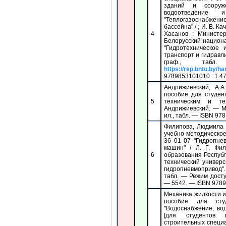
зданий и сооруже
водоотведение
"Теплогазоснабже
бассейна" / ; И. В. К
4
Хасанов ; Министер
Белорусский национ
"Гидротехническое 
транспорт и гидравлик
граф., та
https://rep.bntu.by/h
9789853101010 : 1.47
Андрижиевский, А.
пособие для студен
5
техническим и те
Андрижиевский. — М
ил., табл. — ISBN 978
Филипова, Людмила 
учебно-методическое
36 01 07 "Гидропне
машин" / Л. Г. Фил
6
образования Респуб
технический универ
гидропневмопривод". 
табл. — Режим дост
— 5542. — ISBN 9789
Механика жидкости и
пособие для сту
"Водоснабжение, во
[для студентов 
строительных специ