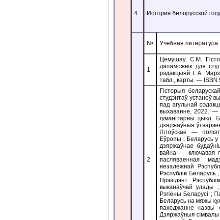
4
История белорусской гос
№
Учебная литература
Цемушау, С.М. Гіст
дапаможнік для сту
1
рэдакцыяй І. А. Марз
табл., карты. — ISBN
Гісторыя беларуска
студэнтаў устаноў выш
пад агульнай рэдакц
выхаванне, 2022. — 
гуманітарны цыкл. 
дзяржаўныя ўтварэнн
Літоўскае — поліэ
Еўропы ; Беларусь у
дзяржаўнае будаўні
вайна — ключавая п
2
пасляваенная ма
незалежнай Рэспубл
Рэспублікі Беларусь 
Прэзідэнт Рэспубл
выканаўчай улады ;
Рэгіёны Беларусі ; П
Беларусь на мяжы кул
паходжанне назвы «
Дзяржаўныя сімвалы 