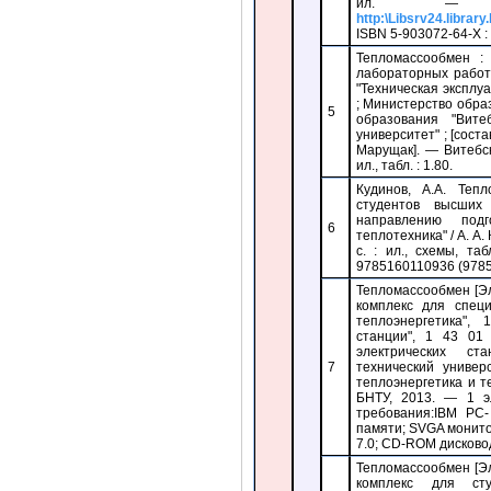
ил. — 
http:\Libsrv24.librar
ISBN 5-903072-64-X :
Тепломассообмен :
лабораторных работ
"Техническая эксплу
; Министерство обра
5
образования "Вите
университет" ; [соста
Марущак]. — Витебск
ил., табл. : 1.80.
Кудинов, А.А. Теп
студентов высших
направлению подг
6
теплотехника" / А. А
с. : ил., схемы, т
9785160110936 (9785
Тепломассообмен [Эл
комплекс для спец
теплоэнергетика",
станции", 1 43 01
электрических ст
7
технический униве
теплоэнергетика и т
БНТУ, 2013. — 1 э
требования:IBM PC
памяти; SVGA монитор
7.0; CD-ROM дисковод;
Тепломассообмен [Эл
комплекс для ст