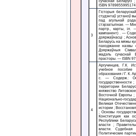
сучаснай Беларусі 
ISBN 9789855995174 :
Гісторыя беларуска
студэнтаў устаноў выш
пад агульнай рэд
стэрэатыпнае. — Мінс
партр., карты, іл.
кампанент) . — Соде
3
дзяржаўнасці ; Асно
Беларусь на мяжы кул
паходжанне назвы «
Дзяржаўныя Сімва
мадэль сучаснай 
прасторы. — ISBN 97
Аргучинцев, Г.К. И
учебное пособие
образования / Г. К. 
с. — Содерж.: Ос
государственности 
территории Беларус
княжество Литовско
Восточной Европы ; 
Национально-государ
Великая Отечествен
истории ; Восстано
4
; Основы государств
Конституция как о
Республики Беларус
власти ; Правител
власти. Судебная
Политические парти