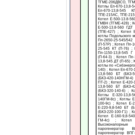
ТГМЕ-206ДВСО, ТГМ
Котлы Еп-670-13,8-
Еп-670-13,8-545 
ТПЕ-215АС, ТПЕ-215Б
Котел Е-500-13.8-56
ГМВН (ТГМЕ-428) ; К
Е-500-13.8-560 ГДТ
(ТПЕ-427) ; Котел 
котлы Подольского м
Пп-2650-25-545/542 
(П-57Р) ; Котел Пп-1
25-545 КТ (П-76) ;
Пп-1150-13,8-545 Г
(П-64-3) ; Котел Пп
13,8-545 ДТ (П-65) ;
котлы по «Сибэнерго
140) ; Котел Еп-670-
13,8-560 БТ (БКЗ-
(БКЗ-420-140НГМ-4)
ПТ-2) ; Котел Е-420-
13,8-560 БТ (БКЗ-4
(БКЗ-320-140-6) ; 
Котлы Е-320-13,8-
140ГМ-8с) ; Котлы Е
100-9с) ; Котел Е-2
Е-220-9,8-540 БТ (Б
(БКЗ-220-100-Г1) ; К
Котел Е-160-9,8-5
ГМ-4с) ; Котел 
Высоконапорные 
парогенератор В
парогенератор ВПГ