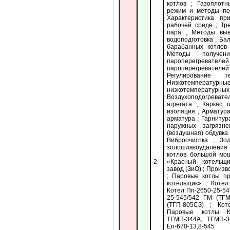
котлов ; Газоплот
режим и методы по
Характеристика п
рабочей среде ; Тр
пара ; Методы выв
водоподготовка ; Ба
барабанных котлов
Методы получен
пароперегрева
пароперегревателе
Регулирование 
Низкотемпературн
низкотемпературных
Воздухоподогревател
агрегата ; Каркас 
изоляция ; Арматура
арматура ; Гарнитур
наружных загрязн
(воздушная) обдувка 
Виброочистка ; Зо
золошлакоудаления
котлов большой мо
2
«Красный котельщ
завод (ЗиО) ; Прои
; Паровые котлы п
котельщик» ; Котел
Котел Пп-2650-25-54
25-545/542 ГМ (ТГМ
(ТГП-805СЗ) ; Кот
Паровые котлы Кп
ТГМП-344А, ТГМП-
Еп-670-13,8-54