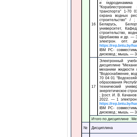
и гидродинамика
"Кораблестроение
транспорта" 1-70 
охрана водных рес
строительство" / 
16
Беларусь, Белор
университет, Кафед
строительство, водн
Щербакова и др. — Э
электрон. опт. 
https://rep.bntu.by/h
IBM PC- совмести
дисковод ; мышь. — Заг
Электронный учеб
дисциплине "Механи
механики жидкости 
"Водоснабжение, вод
70 04 01 "Водохозяй
образования Респуб
17
технический униве
энергетическое стро
; [сост. И. В. Качан
2022. — 1 электрон
https://rep.bntu.by/h
IBM PC- совмести
дисковод ; мышь. — Заг
Итого по дисциплине : Ме
№
Дисциплина