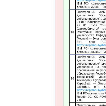
https://rep.bntu.by/h
IBM PC- совмести
дисковод; мышь. — Заг
Электронный учеб
дисциплине "Осн
собственностью" : 
01-01 "Транспортная
27 01 01-02 "Эко
(автомобильный тра
15
Республики Беларус
университет, Кафедр
Месник]. — Электрон.
опт. диск (
https://rep.bntu.by/h
IBM PC- совмести
дисковод ; мышь. — Заг
Электронный учеб
дисциплине "Осн
собственностью" : д
управление на пр
обеспечение информ
образования Респуб
технический уни
16
технологии в управлен
Карасёва]. — Элек
электрон. опт.
https://rep.bntu.by/h
IBM PC-совместимый
Reader DC ; CD-ROM д
7.00.
Электронный учеб