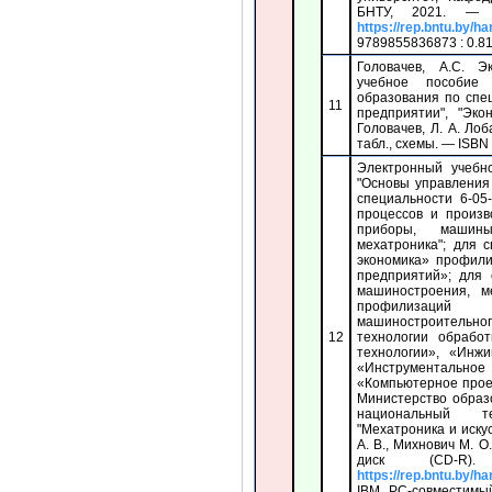
БНТУ, 2021. —
https://rep.bntu.by/h
9789855836873 : 0.81
Головачев, А.С. Э
учебное пособие
образования по спе
11
предприятии", "Эко
Головачев, Л. А. Лоб
табл., схемы. — ISBN
Электронный учебн
"Основы управления
специальности 6-05
процессов и произв
приборы, машины
мехатроника"; для 
экономика» профил
предприятий»; для 
машиностроения, м
профилизаций 
машиностроительног
12
технологии обрабо
технологии», «Инжи
«Инструменталь
«Компьютерное прое
Министерство образ
национальный т
"Мехатроника и иску
А. В., Михнович М. О
диск (CD-
https://rep.bntu.by/h
IBM PC-совместим