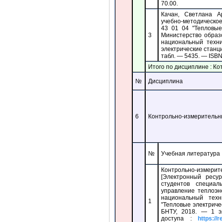
70.00.
Качан, Светлана А
учебно-методическое
43 01 04 "Тепловые
3
Министерство образ
национальный техни
электрические станции
табл. — 5435. — ISBN
Итого по дисциплине : Ко
№
Дисциплина
6
Контрольно-измерительн
№
Учебная литература
Контрольно-изм
[Электронный ресур
студентов специал
управление теплоэн
национальный техн
1
"Тепловые электриче
БНТУ, 2018. — 1 э
доступа :
https://