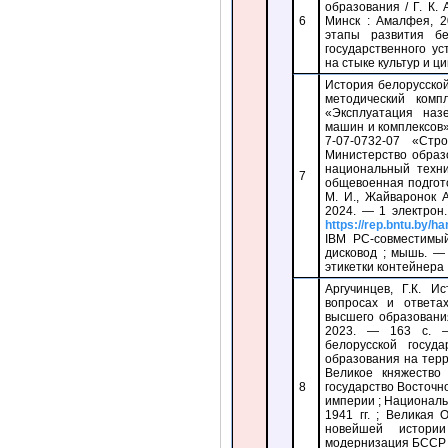
образования / Г. К.
6
Минск : Амалфея, 2
этапы развития бе
государственного ус
на стыке культур и ц
История белорусской
методический комп
«Эксплуатация наз
машин и комплексов»
7-07-0732-07 «Стр
Министерство образ
национальный техни
7
общевоенная подготов
М. И., Жайваронок А
2024. — 1 электрон
https://rep.bntu.by/h
IBM PC-совместим
дисковод ; мышь. —
этикетки контейнера :
Аргучинцев, Г.К. И
вопросах и ответа
высшего образования
2023. — 163 с. —
белорусской госуд
образования на терри
Великое княжество
8
государство Восточн
империи ; Националь
1941 гг. ; Великая
новейшей истори
модернизация БССР 