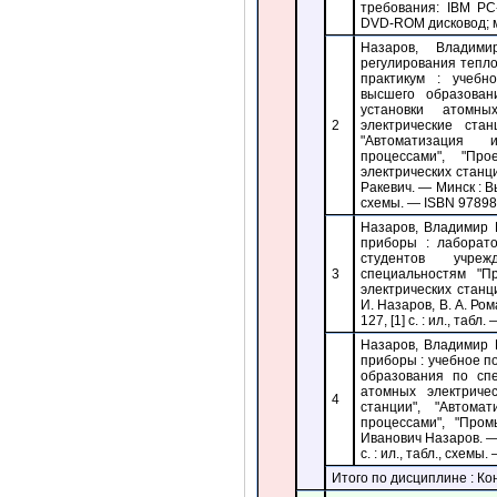
требования: IBM P
DVD-ROM дисковод; мы
Назаров, Владими
регулирования тепло
практикум : учебн
высшего образован
установки атомны
2
электрические стан
"Автоматизация 
процессами", "Пр
электрических станци
Ракевич. — Минск : В
схемы. — ISBN 97898
Назаров, Владимир 
приборы : лаборат
студентов учре
3
специальностям "П
электрических станци
И. Назаров, В. А. Р
127, [1] с. : ил., таб
Назаров, Владимир 
приборы : учебное п
образования по сп
атомных электричес
4
станции", "Автома
процессами", "Про
Иванович Назаров. —
c. : ил., табл., схемы
Итого по дисциплине : К