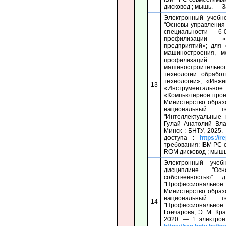
дисковод ; мышь. — За
Электронный учебн
"Основы управления
специальности 6-
профилизации 
предприятий»; для 
машиностроения, м
профилизаций 
машиностроительног
технологии обрабо
технологии», «Инжи
13
«Инструменталь
«Компьютерное прое
Министерство образ
национальный т
"Интеллектуальные 
Гулай Анатолий Вл
Минск : БНТУ, 2025.
доступа :
https://r
требования: IBM PC-
ROM дисковод ; мышь. 
Электронный учеб
дисциплине "Осн
собственностью" : 
"Профессионально
Министерство образ
национальный т
14
"Профессиональное 
Гончарова, Э. М. Кр
2020. — 1 электрон