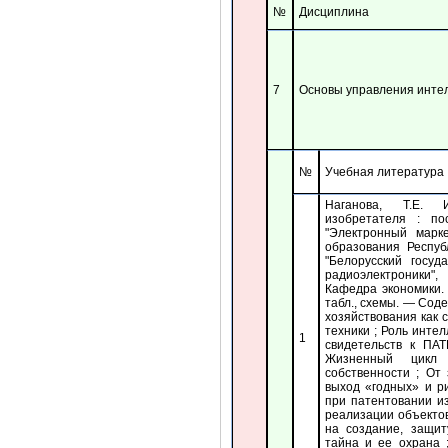
№
Дисциплина
7
Основы управления инте
№
Учебная литература
Наганова, Т.Е. 
изобретателя : п
"Электронный марке
образования Респуб
"Белорусский госу
радиоэлектроники",
Кафедра экономики. —
табл., схемы. — Соде
хозяйствования как 
техники ; Роль инте
1
свидетельств к П
Жизненный цикл 
собственности ; От
выход «годных» и р
при патентовании и
реализации объекто
на создание, защи
тайна и ее охрана 