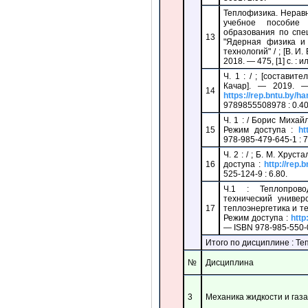
Теплофизика. Нерав
учебное пособие
образования по спе
13
"Ядерная физика и 
технологий" / ; [В. 
2018. — 475, [1] с. : 
Ч. 1 : / ; [составит
Качар]. — 2019. —
14
https://rep.bntu.by/h
9789855508978 : 0.40
Ч. 1 : / Борис Михай
15
Режим доступа :
ht
978-985-479-645-1 : 7
Ч. 2 : / ; Б. М. Хрус
16
доступа :
http://rep.
525-124-9 : 6.80.
Ч.1 : Теплопрово
технический униве
17
теплоэнергетика и те
Режим доступа :
http
— ISBN 978-985-550-0
Итого по дисциплине : Т
№
Дисциплина
3
Механика жидкости и газа