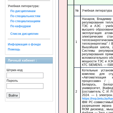
Учебная литература:
№
Учебная литература
По дисциплинам
По специальностям
Назаров, Владимир
По специализациям
регулирования тепл
ТЭС и АЭС : учебн
По кафедрам
высшего образовани
эксплуатация атом
Список дисциплин
электрические ст
теплоэнергетиче
1
теплоэнергетика" / 
Информация о фонде
Вышэйшая школа, 2
Помощь
Системы регулиро
регулирования прям
вспомогательного о
Личный кабинет :
мощности ТЭС и АЭС
КТС SIEMENS. — ISBN
Штрих-код
Котельные установ
комплекс для ст
«Автоматизация 
Пароль
процессами» / ; 
Беларусь, Белор
университет, [Кафе
2
[составитель: С. И. 
2024. — 1 электрон
https://rep.bntu.by/h
IBM PC-совместимый
разрешение экрана 
ROM дисковод ; мыш
файлов. — Загл. с титу