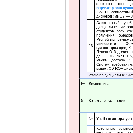
электрон. опт.
https://rep.bntu.by/h
IBM PC-совместим
дисковод ; мышь. — Заг
Электронный учеб
дисциплине "Истори
студентов всех сп
получения образо
Республики Беларус
университет, Фа
13
гуманитаризации, К
Лепеш О. В., ; состав
дан. — Минск : БНТУ,
Режим доступа 
Систем. требования
выше ; CD-ROM дисково
Итого по дисциплине : И
№
Дисциплина
5
Котельные установки
№
Учебная литература
Котельные установ
комплекс для ст