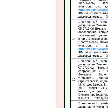
Щербакова]. — Эле
электрон. опт. 
https://rep.bntu.by/h
IBM PC-совместим
дисковод ; мышь. — Заг
Электронный учеб
дисциплине "Механик
05-0715-06 Водные 
образования Респуб
технический униве
14
энергетическое стро
; составитель: Клю
электрон. опт.
https://rep.bntu.by/h
IBM PC-совместим
дисковод ; мышь. — За
Электронный учеб
дисциплине "Механик
07-0732-02 "Инже
сооружений" / ; 
Беларусь, Белор
университет, Кафед
15
строительство, водны
М. К. Щербакова, И.
дан. — Минск : БНТУ,
Режим доступа 
Систем. требования
выше ; CD-ROM дисково
Электронный учеб
дисциплине "Механик