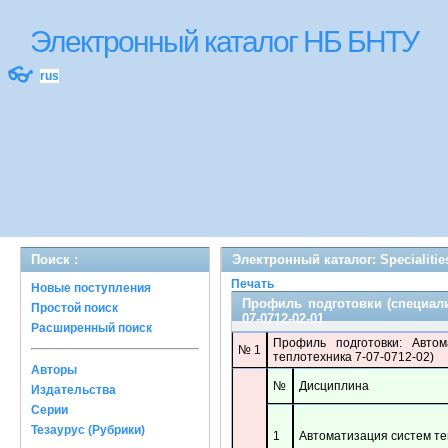
Электронный каталог НБ БНТУ
👓
rus
Поиск :
Электронный каталог: Specialitie
Печать
Новые поступления
Профиль подготовки (специали
Простой поиск
07-0712-02-01
Расширенный поиск
Профиль подготовки: Автом
№ 1
теплотехника 7-07-0712-02)
Авторы
№
Дисциплина
Издательства
Серии
Тезаурус (Рубрики)
1
Автоматизация систем т