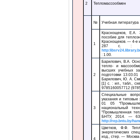
2
Тепломассообмен
№
Учебная литература
Краснощеков, Е.А.
пособие для теплоэн
Краснощеков. — 4-е и
1
287 с. : 
http:libsrv24.librar
: 1.00.
Барилович, В.А. Ос
тепло- и массообм
высших учебных за
2
подготовки 13.03.01
Барилович, Ю. А. См
[1] с. : ил., табл.,
9785160057712 (9785
Специальные вопр
указания и типовые 
01 05 "Промышлен
3
национальный техн
"Промышленная тепл
БНТУ, 2014. — 63
http://rep.bntu.by/ha
Цветков, Ф.Ф. Теп
энергетических спец
изд., стер. — Москва
4