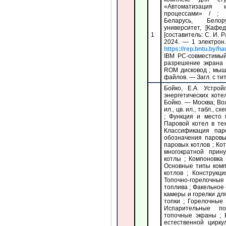
«Автоматизация 
процессами» / ; 
Беларусь, Белор
университет, [Кафе
1
[составитель: С. И. 
2024. — 1 электрон
https://rep.bntu.by/h
IBM PC-совместимый
разрешение экрана 
ROM дисковод ; мыш
файлов. — Загл. с титу
Бойко, Е.А. Устрой
энергетических коте
Бойко. — Москва; Во
ил., цв. ил., табл., 
; Функция и место 
Паровой котел в те
Классификация па
обозначения паровы
паровых котлов ; Ко
многократной прин
котлы ; Компоновка
Основные типы комп
котлов ; Конструкц
Топочно-горелочные
топлива ; Факельное
камеры и горелки дл
топки ; Горелочные 
Испарительные по
топочные экраны ; 
естественной цирк