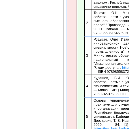
законом ; Республик
справочно-поисковый
Толочко, О.Н. Ме
собственности : уч
высшего образован
2
право", "Правоведени
О. Н. Толочко. — 
9789855861646 : 9.20
Родькин, Олег Ива
инновационной де
специальности 1-57 
промышленности" 
3
Министерство образ
национальный т
"Инженерная экологи
Режим доступа :
http
— ISBN 978985583724
Кудашов, В.И. О
собственностью : [у
4
экономическим и тех
— Минск : ИВЦ Минфи
7060-02-3 : 93600.00.
Основы управлени
практикум для студе
и организация прои
Республики Беларус
5
университет, Кафедра
Дроздович, Т. В. Ива
2020. — 84, [1
https://rep.bntu.by/h