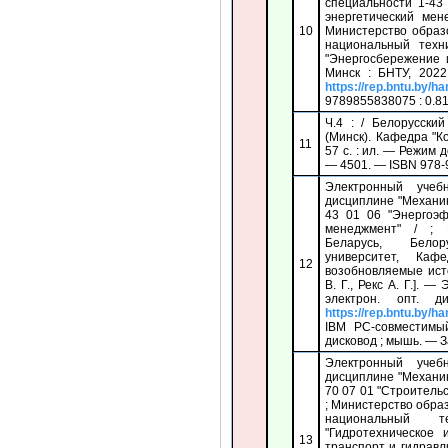
специальности 1-43
энергетический мен
10
Министерство образ
национальный техн
"Энергосбережение 
Минск : БНТУ, 2022
https://rep.bntu.by/h
9789855838075 : 0.81
Ч.4 : / Белорусски
(Минск). Кафедра "К
11
57 с. : ил. — Режим 
— 4501. — ISBN 978-9
Электронный учеб
дисциплине "Механик
43 01 06 "Энергоэф
менеджмент" / ; 
Беларусь, Белор
университет, Ка
12
возобновляемые исто
В. Г., Рекс А. Г.]. 
электрон. опт. 
https://rep.bntu.by/h
IBM PC-совместим
дисковод ; мышь. — Заг
Электронный учеб
дисциплине "Механик
70 07 01 "Строитель
; Министерство обра
национальный т
"Гидротехническое 
13
транспорт и гидравли