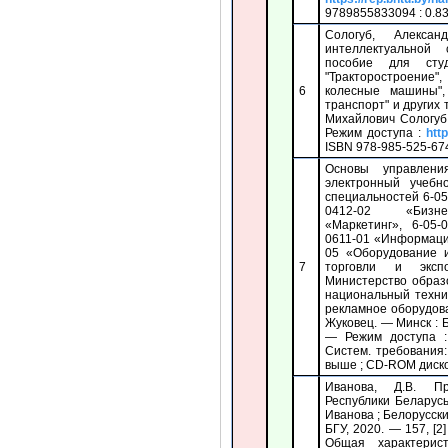
9789855833094 : 0.83
Сологуб, Алекса
интеллектуальной 
пособие для сту
"Тракторостроение"
6
колесные машины",
транспорт" и других
Михайлович Сологуб.
Режим доступа :
htt
ISBN 978-985-525-674
Основы управлени
электронный учебн
специальностей 6-05
0412-02 «Бизнес
«Маркетинг», 6-05-
0611-01 «Информаци
05 «Оборудование и
7
торговли и эксп
Министерство образ
национальный техни
рекламное оборудован
Жуковец. — Минск : Б
— Режим доступа 
Систем. требования
выше ; CD-ROM дисково
Иванова, Д.В. Пр
Республики Беларусь
Иванова ; Белорусск
БГУ, 2020. — 157, [
Общая характерис