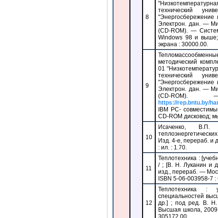
"Низкотемпературна
технический уни
8
"Энергосбережение 
Электрон. дан. — Ми
(CD-ROM). — Систем
Windows 98 и выше;
экрана : 30000.00.
Тепломассообменные 
методический компл
01 "Низкотемператур
технический уни
"Энергосбережение 
9
Электрон. дан. — Ми
(CD-ROM)
https://rep.bntu.by/h
IBM PC- совместимы
CD-ROM дисковод; мыш
Исаченко, В.П.
теплоэнергетических 
10
Изд. 4-е, перераб. и 
: ил. : 1.70.
Теплотехника : [учеб
/ ; [В. Н. Луканин и
11
изд., перераб. — Мос
ISBN 5-06-003958-7 :
Теплотехника : 
специальностей высш
12
др.] ; под ред. В. 
Высшая школа, 2009. 
305172.00.