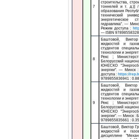
строительства, стро
7
тоннелей и т. д.)] 
образования Респуб
технический униве
энергетическое 
гидравлика". — Минск
Режим доступа :
htt
— ISBN 978985583288
Баштовой, Викто
жидкостей и газо
студентов специал
технологии и энергет
Рекс ; Министерст
8
Белорусский национ
ЮНЕСКО "Энергосб
энергии". — Минск :
доступа :
https://rep
9789855836941 : 0.88
Баштовой, Виктор
жидкостей и газо
студентов специал
технологии и энергет
9
Рекс ; Министерст
Белорусский национ
ЮНЕСКО "Энергосб
энергии". — Минск : Б
9789855835661 : 0.35
Баштовой, Виктор Гр
жидкостей и газо
дисциплине "Меха