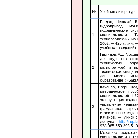
№
Учебная литература
Богдан, Николай В
гидропривод мо
гидравлические си
1
специальности "
технологических маш
2002. — 426 с. : ил.
учебных заведений) .
Гиргидов, А.Д. Механи
для студентов выс
техническим напр
2
магистратура) и п
технических специали
доп. — Москва : ИНФ
образование. ) (Бака
Качанов, Игорь Вла
методическое пос
специальностей 1-3
эксплуатация водног
управление недвиж
3
гражданское строи
строительных издел
Качанов. — Минск :
доступа :
http://rep.
978-985-550-393-5 : 0
Механика жидкост
специальности 7-07