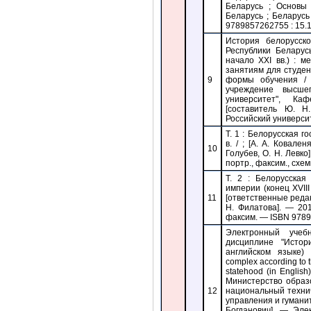
Беларусь ; Основы 
Беларусь ; Беларусь
9789857262755 : 15.1
История белорусско
Республики Беларус
начало XXI вв.) : 
занятиям для студен
9
формы обучения / 
учреждение высшег
университет", Ка
[составитель Ю. Н
Российский университе
Т. 1 : Белорусская г
в. / ; [А. А. Ковале
10
Голубев, О. Н. Левко].
портр., факсим., схе
Т. 2 : Белорусская
империи (конец XVIII 
11
[ответственные редак
Н. Филатова]. — 2019
факсим. — ISBN 9789
Электронный учеб
дисциплине "Истор
английском языке) 
complex according to t
statehood (in Englis
Министерство образ
12
национальный технич
управления и гуманит
Богданович]. — Эле