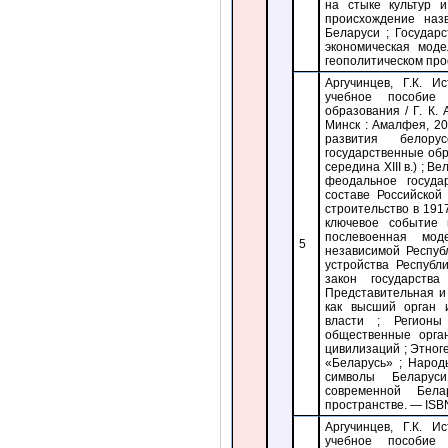
на стыке культур 
происхождение наз
Беларуси ; Государ
экономическая мод
геополитическом про
Аргучинцев, Г.К. И
учебное пособие
образования / Г. К.
Минск : Амалфея, 2
развития белору
государственные обр
середина ХIIІ в.) ; 
феодальное госуда
составе Российской
строительство в 1917
ключевое событие 
послевоенная мо
5
независимой Респуб
устройства Республ
закон государств
Представительная и
как высший орган 
власти ; Регионы
общественные орга
цивилизаций ; Этног
«Беларусь» ; Народ
символы Беларуси
современной Бела
пространстве. — ISB
Аргучинцев, Г.К. И
учебное пособие