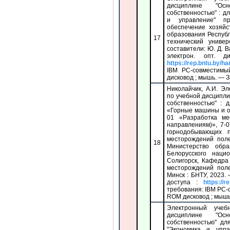
дисциплине "Осн
собственностью" : д
и управление" п
обеспечение хозяйс
образования Респуб
17
технический униве
составители: Ю. Д. В
электрон. опт. 
https://rep.bntu.by/h
IBM PC-совместим
дисковод ; мышь. — За
Николайчик, А.И. Э
по учебной дисципл
собственностью" : 
«Горные машины и о
01 «Разработка ме
направлениям)», 7-
горнодобывающих п
месторождений поле
18
Министерство обра
Белорусского нацио
Солигорск, Кафедра
месторождений пол
Минск : БНТУ, 2023.
доступа :
https://r
требования: IBM PC-
ROM дисковод ; мышь. 
Электронный учеб
дисциплине "Осн
собственностью" дл
"Экономика и упр