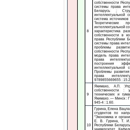
собственности Респ
системы права инте
Беларусь ; Стр
интеллектуальной с
система источников
Теоретические 
интеллектуальной со
8
характеристика ра
собственности в ко
права Республики Б
системы права инте
проблемы развит
собственности Респ
модель права инте
права интеллект
построения эфф
интеллектуальной 
Проблемы развития
права интеллек
9789855669655 : 15.2
Якимахо, А.П. Уп
собственности : 
9
технических и гума
Якимахо. — Минск : 
945-4 : 1.60.
Гурина, Елена Вацла
студентов по напр
"Экономика и органи
Е. В. Гурина, Т. 
10
Республики Беларус
университет, Кафе