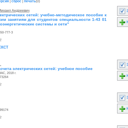
ерсия
|
сброс
|
печать
(
0
)
 Михаил Андреевич
З
ектрических сетей: учебно-методическое пособие к
ким занятиям для студентов специальности 1-43 01
Н
роэнергетические системы и сети"
550-777-3
екст
.
З
счета электрических сетей: учебное пособие
АС, 2018 г.
Н
73264
З
Н
99174