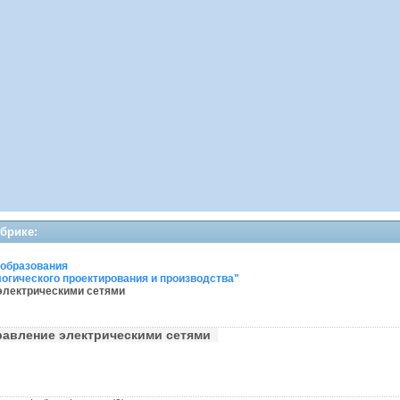
убрике:
 образования
огического проектирования и производства"
 электрическими сетями
равление электрическими сетями