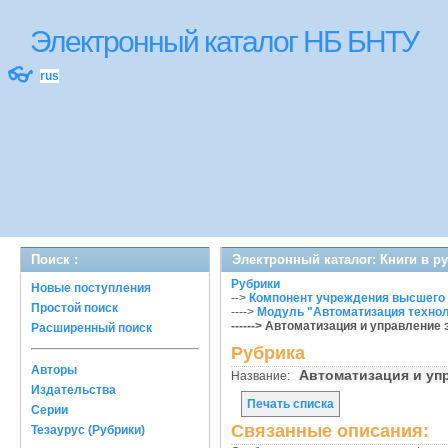
Электронный каталог НБ БНТУ
👓
rus
Поиск :
Электронный каталог: Книги в р
Рубрики
Новые поступления
-->
Компонент учреждения высшего
Простой поиск
---->
Модуль "Автоматизация технол
------> Автоматизация и управление
Расширенный поиск
Рубрика
Авторы
Автоматизация и уп
Название:
Издательства
Печать списка
Серии
Связанные описания:
Тезаурус (Рубрики)