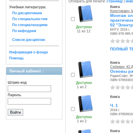
Отобрать для печати:
страницу
|
инв
Книга
Учебная литература:
Короткевич,
По дисциплинам
Монтаж эл
По специальностям
практичес
02 "Элект
По специализациям
Доступно
БНТУ, 2016 г.
По кафедрам
11 из 12
ISBN 978-985-
Список дисциплин
полный т
Информация о фонде
Помощь
Книга
Сибикин, Ю.Д
Личный кабинет :
Основы ра
РадиоСофт, ЭН
ISBN 97859303
Штрих-код
Доступно
1 из 2
Пароль
Книга
Ч. 1
2018 г.
ISBN 97859916
Доступно
1 из 2
Книга