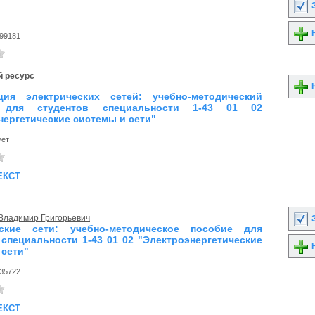
З
Н
99181
 ресурс
Н
ция электрических сетей: учебно-методический
 для студентов специальности 1-43 01 02
нергетические системы и сети"
ует
екст
Владимир Григорьевич
З
еские сети: учебно-методическое пособие для
 специальности 1-43 01 02 "Электроэнергетические
Н
 сети"
35722
екст