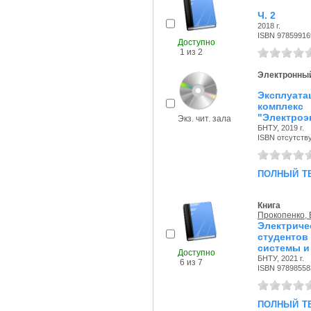
Ч. 2
2018 г.
ISBN 97859916
Доступно
1 из 2
Электронный
Эксплуата
комплекс
"Электроэ
Экз. чит. зала
БНТУ, 2019 г.
ISBN отсутств
полный т
Книга
Прокопенко, 
Электрич
студентов
системы и
Доступно
БНТУ, 2021 г.
6 из 7
ISBN 97898558
полный т