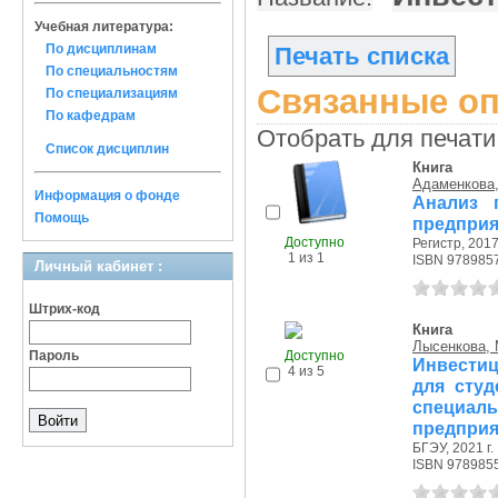
Учебная литература:
По дисциплинам
Печать списка
По специальностям
Связанные оп
По специализациям
По кафедрам
Отобрать для печати
Список дисциплин
Книга
Адаменкова
Информация о фонде
Анализ 
Помощь
предприя
Доступно
Регистр, 2017 
1 из 1
ISBN 978985
Личный кабинет :
Штрих-код
Книга
Лысенкова, 
Пароль
Доступно
Инвести
4 из 5
для студ
специа
предприя
БГЭУ, 2021 г.
ISBN 978985