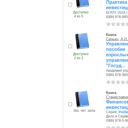
Практ
инвестиц
Доступно
БГАТУ, 2016 г.
4 из 5
ISBN 978-985
Книга
Сенько, А.Н.
Управле
пособие 
Доступно
взросл
2 из 2
управле
"Госуд...
Академия упр
ISBN 978-985
Книга
Станиславчи
Финансо
инвестиц
Экз. чит. зала
Серия:
Учебн
Дело и Сервис
ISBN 978-5-8