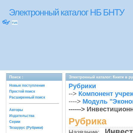
Электронный каталог НБ БНТУ
👓
rus
Поиск :
Электронный каталог: Книги в р
Рубрики
Новые поступления
Простой поиск
-->
Компонент учре
Расширенный поиск
---->
Модуль "Эконом
------> Инвестицио
Авторы
Издательства
Рубрика
Серии
Тезаурус (Рубрики)
Инвес
Название: