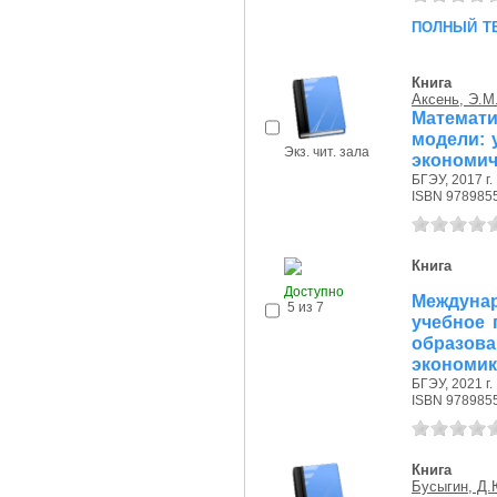
полный т
Книга
Аксень, Э.М
Математи
модели: 
Экз. чит. зала
экономич
БГЭУ, 2017 г.
ISBN 978985
Книга
Доступно
Междуна
5 из 7
учебное 
образо
экономика
БГЭУ, 2021 г.
ISBN 978985
Книга
Бусыгин, Д.