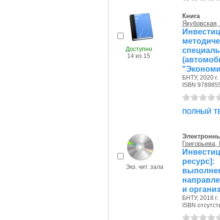
Книга
Якубовская,
Инвест
методи
Доступно
специаль
14 из 15
(автомо
"Экономик
БНТУ, 2020 г.
ISBN 978985
полный т
Электронны
Григорьева,
Инвести
ресурс
Экз. чит. зала
выполне
направле
и организ
БНТУ, 2018 г.
ISBN отсутст