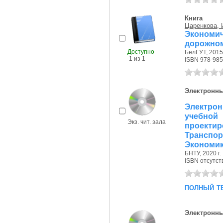
Книга
Царенкова, 
Экономи
дорожном
Доступно
БелГУТ, 2015 
1 из 1
ISBN 978-985
Электронны
Электро
учебн
Экз. чит. зала
проекти
Транспор
Экономика
БНТУ, 2020 г.
ISBN отсутст
полный т
Электронны