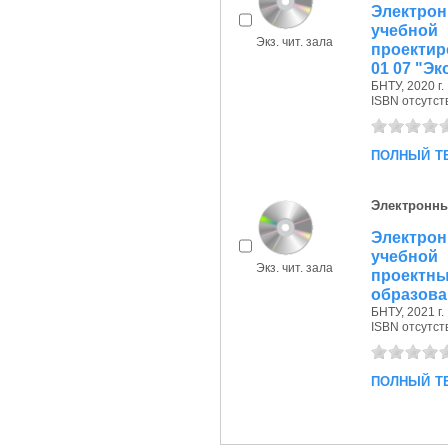
Электро
учебн
Экз. чит. зала
проектир
01 07 "Э
БНТУ, 2020 г.
ISBN отсутст
полный т
Электронны
Электро
учебно
Экз. чит. зала
проектны
образован
БНТУ, 2021 г.
ISBN отсутст
полный т