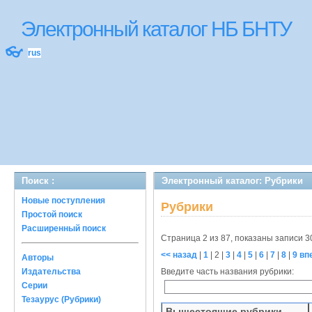
Электронный каталог НБ БНТУ
👓
rus
Поиск :
Электронный каталог: Рубрики
Новые поступления
Рубрики
Простой поиск
Расширенный поиск
Страница 2 из 87, показаны записи 3
<< назад
|
1
|
2
|
3
|
4
|
5
|
6
|
7
|
8
|
9
вп
Авторы
Издательства
Введите часть названия рубрики:
Серии
Тезаурус (Рубрики)
Вышестоящие рубрики