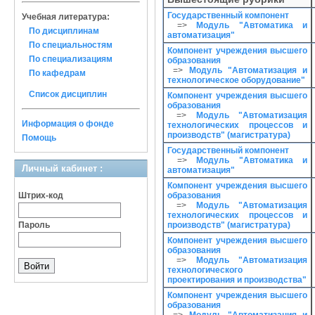
Государственный компонент
Учебная литература:
=>
Модуль "Автоматика и
По дисциплинам
автоматизация"
По специальностям
Компонент учреждения высшего
По специализациям
образования
=>
Модуль "Автоматизация и
По кафедрам
технологическое оборудование"
Список дисциплин
Компонент учреждения высшего
образования
=>
Модуль "Автоматизация
Информация о фонде
технологических процессов и
производств" (магистратура)
Помощь
Государственный компонент
=>
Модуль "Автоматика и
Личный кабинет :
автоматизация"
Компонент учреждения высшего
Штрих-код
образования
=>
Модуль "Автоматизация
технологических процессов и
Пароль
производств" (магистратура)
Компонент учреждения высшего
образования
=>
Модуль "Автоматизация
технологического
проектирования и производства"
Компонент учреждения высшего
образования